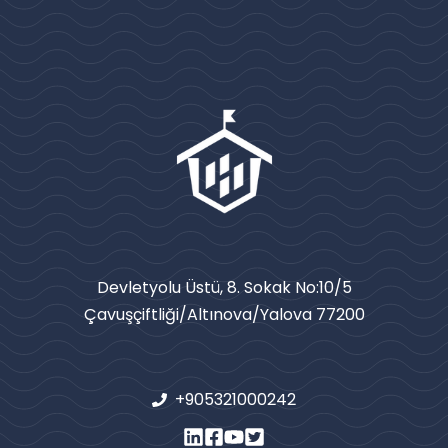
Devletyolu Üstü, 8. Sokak No:10/5
Çavuşçiftliği/Altınova/Yalova 77200
+905321000242